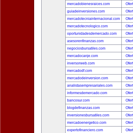
mercadobienesraices.com
Ofer
guiadeinversiones.com
Ofer
mercadotecniainternacional.com
Ofer
mercadotecnologico.com
Ofer
oportunidadesdemercado.com
Ofer
asesorenfinanzas.com
Ofer
negociosbursatiles.com
Ofer
mercadocanje.com
Ofer
inversorweb.com
Ofer
mercadodf.com
Ofer
mercadodeinversion.com
Ofer
analistasempresariales.com
Ofer
informesdemercado.com
Ofer
bancosur.com
Ofer
blogdefinanzas.com
Ofer
inversionesbursatiles.com
Ofer
mercadoenergetico.com
Ofer
expertofinanciero.com
Ofer