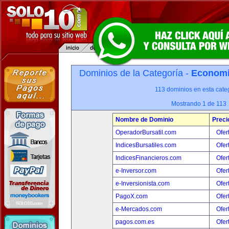
Dominios de la Categoría -
Economia
113 dominios en esta categ
Mostrando 1 de 113
Nombre de Dominio
Preci
OperadorBursatil.com
Ofer
IndicesBursatiles.com
Ofer
IndicesFinancieros.com
Ofer
e-Inversor.com
Ofer
e-Inversionista.com
Ofer
PagoX.com
Ofer
e-Mercados.com
Ofer
pagos.com.es
Ofer