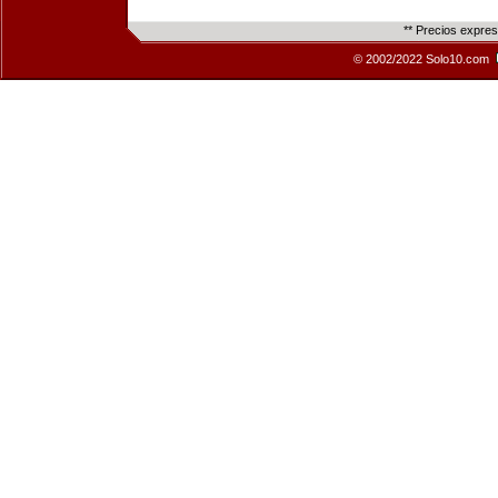
** Precios expre
© 2002/2022 Solo10.com