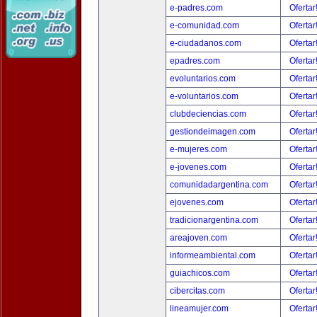
e-padres.com
Ofertar
e-comunidad.com
Ofertar
e-ciudadanos.com
Ofertar
epadres.com
Ofertar
evoluntarios.com
Ofertar
e-voluntarios.com
Ofertar
clubdeciencias.com
Ofertar
gestiondeimagen.com
Ofertar
e-mujeres.com
Ofertar
e-jovenes.com
Ofertar
comunidadargentina.com
Ofertar
ejovenes.com
Ofertar
tradicionargentina.com
Ofertar
areajoven.com
Ofertar
informeambiental.com
Ofertar
guiachicos.com
Ofertar
cibercitas.com
Ofertar
lineamujer.com
Ofertar