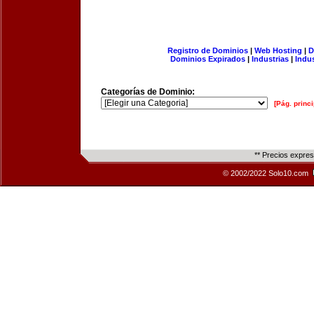
Registro de Dominios
|
Web Hosting
|
D
Dominios Expirados
|
Industrias
|
Indu
Categorías de Dominio:
[Pág. princi
** Precios expre
© 2002/2022 Solo10.com