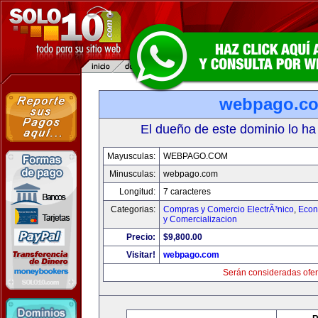
webpago.c
El dueño de este dominio lo ha
Mayusculas:
WEBPAGO.COM
Minusculas:
webpago.com
Longitud:
7 caracteres
Categorias:
Compras y Comercio ElectrÃ³nico
,
Econ
y Comercializacion
Precio:
$9,800.00
Visitar!
webpago.com
Serán consideradas ofer