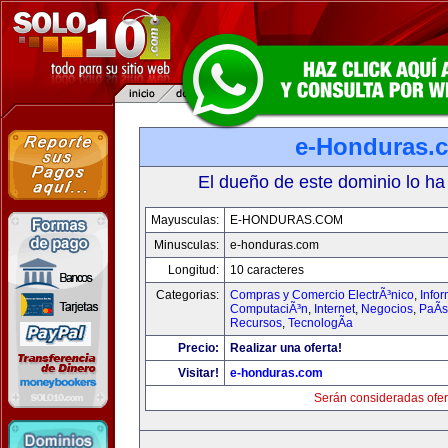
e-Honduras.
El dueño de este dominio lo ha
Mayusculas:
E-HONDURAS.COM
Minusculas:
e-honduras.com
Longitud:
10 caracteres
Categorias:
Compras y Comercio ElectrÃ³nico
,
Infor
ComputaciÃ³n
,
Internet
,
Negocios
,
PaÃ­
Recursos
,
TecnologÃ­a
Precio:
Realizar una oferta!
Visitar!
e-honduras.com
Serán consideradas ofer