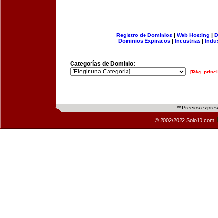
Registro de Dominios
|
Web Hosting
|
D
Dominios Expirados
|
Industrias
|
Indu
Categorías de Dominio:
[Pág. princi
** Precios expre
© 2002/2022 Solo10.com