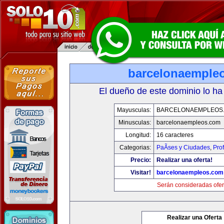
barcelonaemple
El dueño de este dominio lo ha
Mayusculas:
BARCELONAEMPLEOS
Minusculas:
barcelonaempleos.com
Longitud:
16 caracteres
Categorias:
PaÃ­ses y Ciudades
,
Pro
Precio:
Realizar una oferta!
Visitar!
barcelonaempleos.com
Serán consideradas ofer
Realizar una Oferta