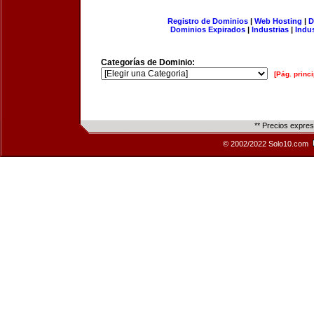
Registro de Dominios
|
Web Hosting
|
D
Dominios Expirados
|
Industrias
|
Indu
Categorías de Dominio:
[Pág. princi
** Precios expre
© 2002/2022 Solo10.com