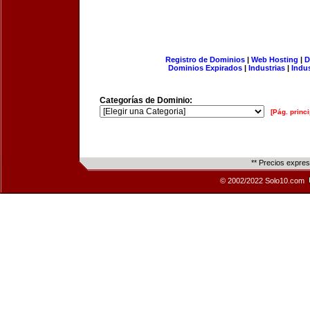
Registro de Dominios
|
Web Hosting
|
D
Dominios Expirados
|
Industrias
|
Indu
Categorías de Dominio:
[Pág. princi
** Precios expre
© 2002/2022 Solo10.com