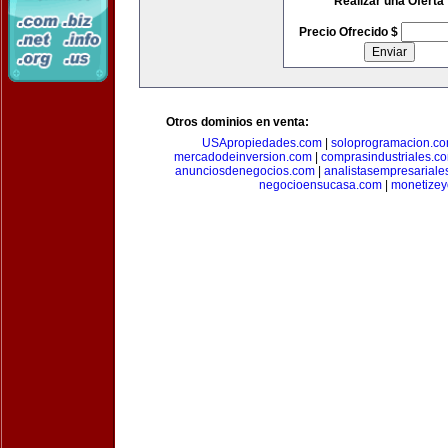
Realizar una Oferta
Precio Ofrecido $
Otros dominios en venta:
USApropiedades.com
|
soloprogramacion.c
mercadodeinversion.com
|
comprasindustriales.c
anunciosdenegocios.com
|
analistasempresariale
negocioensucasa.com
|
monetize