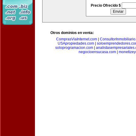
Precio Ofrecido $
Otros dominios en venta:
ComprasViaInternet.com
|
ConsultorInmobiliari
USApropiedades.com
|
soloemprendedores.c
soloprogramacion.com
|
analistasempresariales
negocioensucasa.com
|
monetize