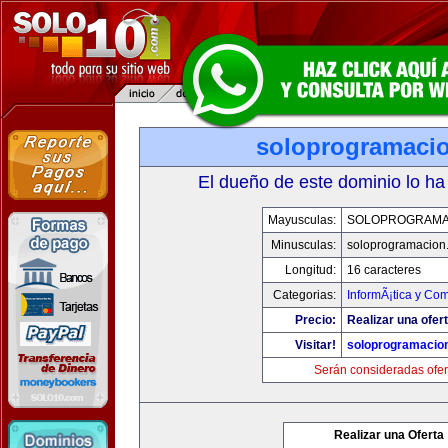
soloprogramaci
El dueño de este dominio lo ha
Mayusculas:
SOLOPROGRAMA
Minusculas:
soloprogramacion
Longitud:
16 caracteres
Categorias:
InformÃ¡tica y Co
Precio:
Realizar una ofert
Visitar!
soloprogramacio
Serán consideradas ofer
Realizar una Oferta