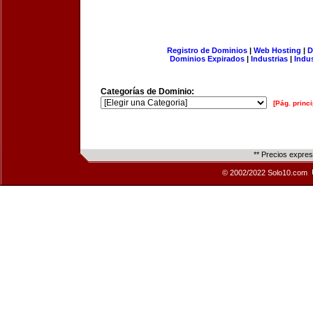
Registro de Dominios
|
Web Hosting
|
D
Dominios Expirados
|
Industrias
|
Indu
Categorías de Dominio:
[Pág. princi
** Precios expre
© 2002/2022 Solo10.com