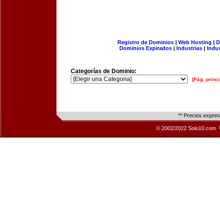
Registro de Dominios
|
Web Hosting
|
D
Dominios Expirados
|
Industrias
|
Indu
Categorías de Dominio:
[Pág. princi
** Precios expre
© 2002/2022 Solo10.com