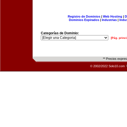
Registro de Dominios
|
Web Hosting
|
D
Dominios Expirados
|
Industrias
|
Indu
Categorías de Dominio:
[Pág. princi
** Precios expre
© 2002/2022 Solo10.com