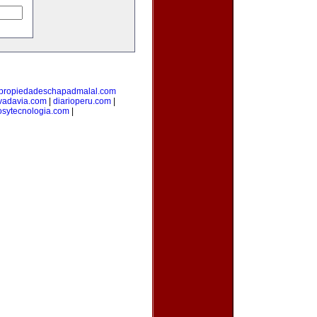
propiedadeschapadmalal.com
vadavia.com
|
diarioperu.com
|
osytecnologia.com
|