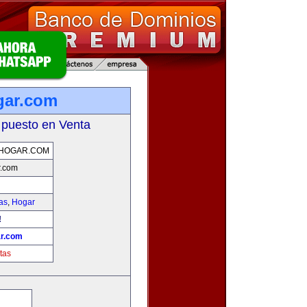
gar.com
 puesto en Venta
HOGAR.COM
r.com
as
,
Hogar
!
r.com
tas