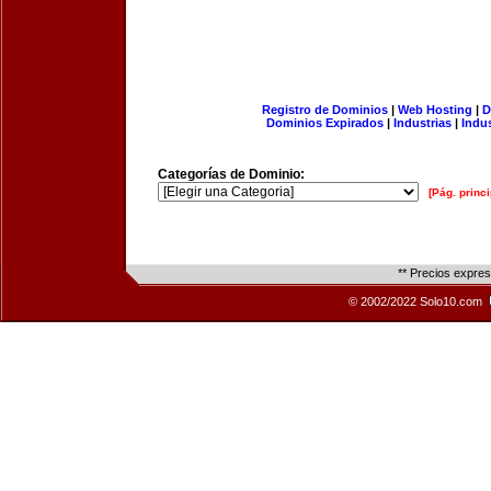
Registro de Dominios
|
Web Hosting
|
D
Dominios Expirados
|
Industrias
|
Indu
Categorías de Dominio:
[Pág. princi
** Precios expre
© 2002/2022 Solo10.com