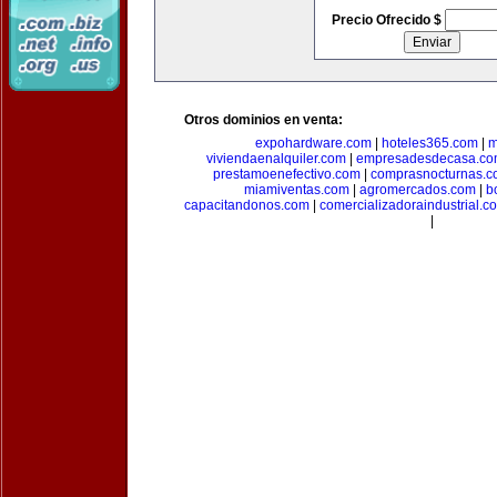
Precio Ofrecido $
Otros dominios en venta:
expohardware.com
|
hoteles365.com
|
m
viviendaenalquiler.com
|
empresadesdecasa.co
prestamoenefectivo.com
|
comprasnocturnas.
miamiventas.com
|
agromercados.com
|
b
capacitandonos.com
|
comercializadoraindustrial.c
|