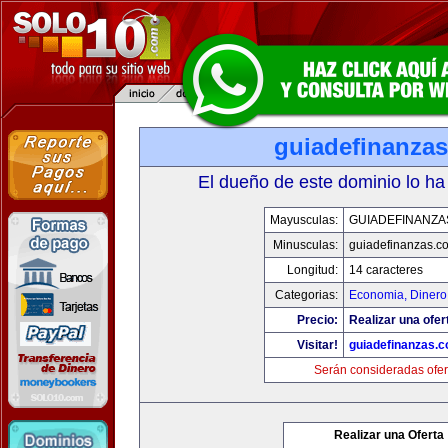
guiadefinanza
El dueño de este dominio lo ha
Mayusculas:
GUIADEFINANZA
Minusculas:
guiadefinanzas.c
Longitud:
14 caracteres
Categorias:
Economia, Dinero
Precio:
Realizar una ofer
Visitar!
guiadefinanzas.
Serán consideradas ofer
Realizar una Oferta