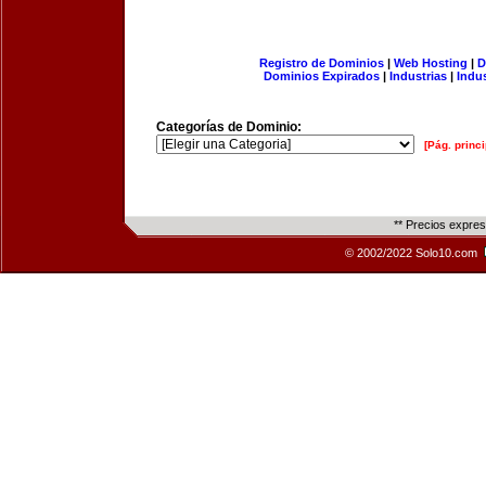
Registro de Dominios
|
Web Hosting
|
D
Dominios Expirados
|
Industrias
|
Indu
Categorías de Dominio:
[Pág. princi
** Precios expre
© 2002/2022 Solo10.com