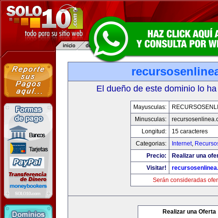
recursosenline
El dueño de este dominio lo ha
Mayusculas:
RECURSOSENL
Minusculas:
recursosenlinea
Longitud:
15 caracteres
Categorias:
Internet
,
Recurso
Precio:
Realizar una ofer
Visitar!
recursosenline
Serán consideradas ofer
Realizar una Oferta