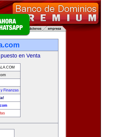
a.com
 puesto en Venta
LA.COM
com
 y Finanzas
ta!
.com
tas