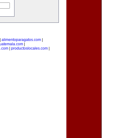
|
alimentoparagatos.com
|
uatemala.com
|
s.com
|
productoslocales.com
|