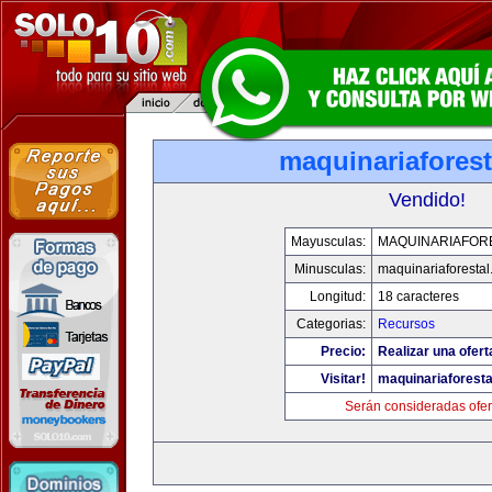
maquinariafores
Vendido!
Mayusculas:
MAQUINARIAFOR
Minusculas:
maquinariaforesta
Longitud:
18 caracteres
Categorias:
Recursos
Precio:
Realizar una ofert
Visitar!
maquinariaforest
Serán consideradas ofer