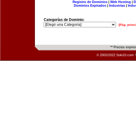
Registro de Dominios
|
Web Hosting
|
D
Dominios Expirados
|
Industrias
|
Indu
Categorías de Dominio:
[Pág. princi
** Precios expre
© 2002/2022 Solo10.com