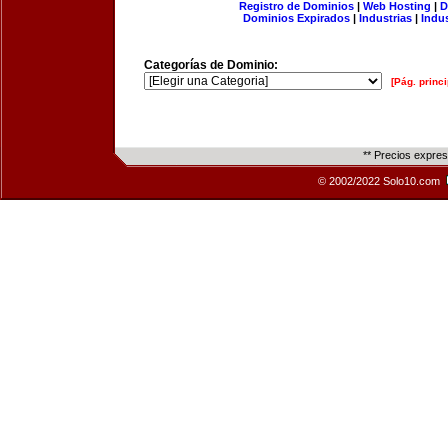
Registro de Dominios
|
Web Hosting
|
D
Dominios Expirados
|
Industrias
|
Indu
Categorías de Dominio:
[Pág. princi
** Precios expre
© 2002/2022 Solo10.com