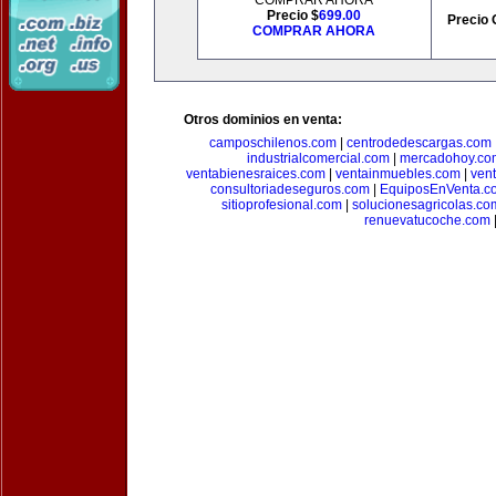
COMPRAR AHORA
Precio $
699.00
Precio 
COMPRAR AHORA
Otros dominios en venta:
camposchilenos.com
|
centrodedescargas.com
industrialcomercial.com
|
mercadohoy.co
ventabienesraices.com
|
ventainmuebles.com
|
ven
consultoriadeseguros.com
|
EquiposEnVenta.c
sitioprofesional.com
|
solucionesagricolas.co
renuevatucoche.com