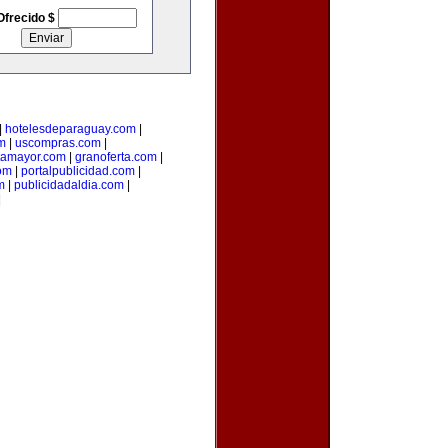
Ofrecido $
|
hotelesdeparaguay.com
|
m
|
uscompras.com
|
tamayor.com
|
granoferta.com
|
om
|
portalpublicidad.com
|
m
|
publicidadaldia.com
|
|