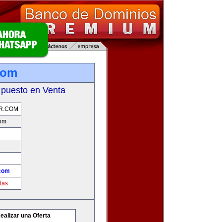
com
 puesto en Venta
R.COM
com
com
tas
ealizar una Oferta