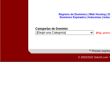
Registro de Dominios
|
Web Hosting
|
D
Dominios Expirados
|
Industrias
|
Indu
Categorías de Dominio:
[Pág. princi
** Precios expre
© 2002/2022 Solo10.com