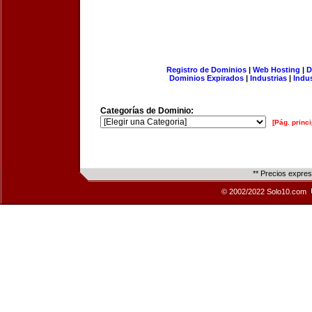
Registro de Dominios
|
Web Hosting
|
D
Dominios Expirados
|
Industrias
|
Indu
Categorías de Dominio:
[Pág. princi
** Precios expre
© 2002/2022 Solo10.com