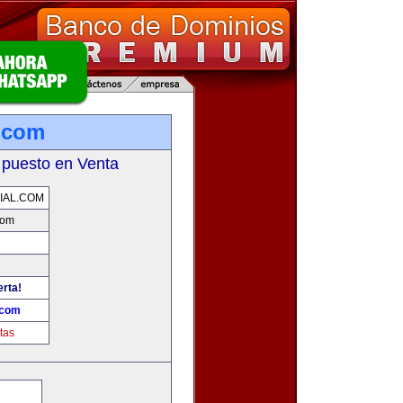
.com
 puesto en Venta
IAL.COM
com
erta!
.com
tas