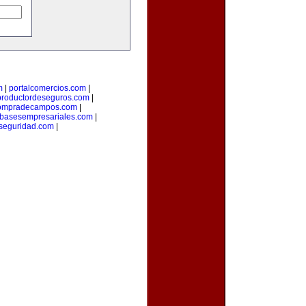
m
|
portalcomercios.com
|
productordeseguros.com
|
ompradecampos.com
|
basesempresariales.com
|
seguridad.com
|