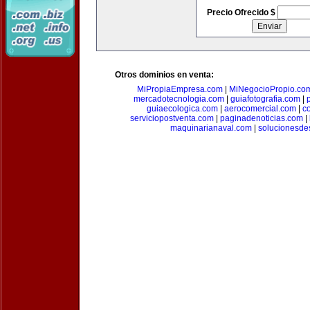
Precio Ofrecido $
Otros dominios en venta:
MiPropiaEmpresa.com
|
MiNegocioPropio.co
mercadotecnologia.com
|
guiafotografia.com
|
guiaecologica.com
|
aerocomercial.com
|
c
serviciopostventa.com
|
paginadenoticias.com
|
maquinarianaval.com
|
solucionesde