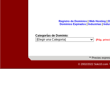
Registro de Dominios
|
Web Hosting
|
D
Dominios Expirados
|
Industrias
|
Indu
Categorías de Dominio:
[Pág. princi
** Precios expre
© 2002/2022 Solo10.com