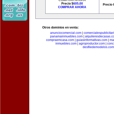
COMPRAR AHORA
Precio $
605.00
Precio 
COMPRAR AHORA
Otros dominios en venta:
anunciocomercial.com
|
comercialespublicitar
panamainmuebles.com
|
alquileresdecasas.c
compraemcasa.com
|
guiasinformativas.com
|
ma
inmuebles.com
|
agroproductor.com
|
conc
desfiledemodelos.com