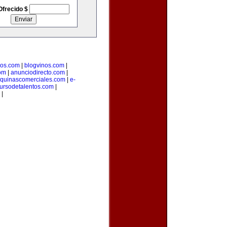
Ofrecido $
ios.com
|
blogvinos.com
|
om
|
anunciodirecto.com
|
quinascomerciales.com
|
e-
ursodetalentos.com
|
|