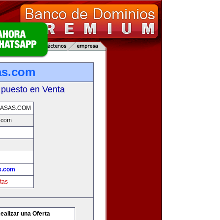
as.com
 puesto en Venta
CASAS.COM
.com
s.com
tas
ealizar una Oferta