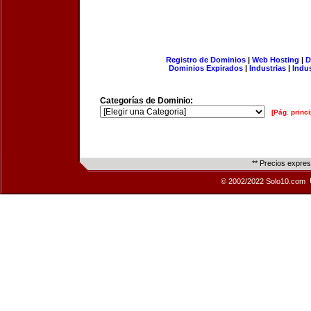
Registro de Dominios
|
Web Hosting
|
D
Dominios Expirados
|
Industrias
|
Indu
Categorías de Dominio:
[Pág. princi
** Precios expre
© 2002/2022 Solo10.com