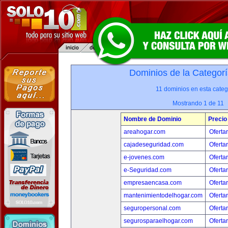
Dominios de la Categorí
11 dominios en esta categ
Mostrando 1 de 11
Nombre de Dominio
Precio
areahogar.com
Oferta
cajadeseguridad.com
Oferta
e-jovenes.com
Oferta
e-Seguridad.com
Oferta
empresaencasa.com
Oferta
mantenimientodelhogar.com
Oferta
seguropersonal.com
Oferta
segurosparaelhogar.com
Oferta