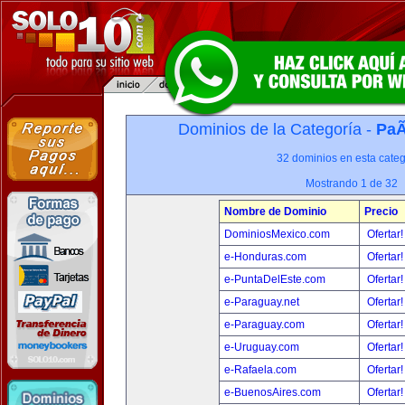
Dominios de la Categoría -
PaÃ
32 dominios en esta categ
Mostrando 1 de 32
Nombre de Dominio
Precio
DominiosMexico.com
Ofertar
e-Honduras.com
Ofertar
e-PuntaDelEste.com
Ofertar
e-Paraguay.net
Ofertar
e-Paraguay.com
Ofertar
e-Uruguay.com
Ofertar
e-Rafaela.com
Ofertar
e-BuenosAires.com
Ofertar